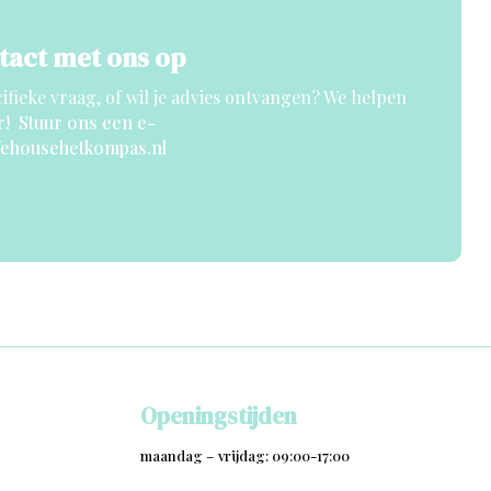
act met ons op
cifieke vraag, of wil je advies ontvangen? We helpen
r!
Stuur ons een e-
fehousehetkompas.nl
Openingstijden
maandag – vrijdag: 09:00-17:00