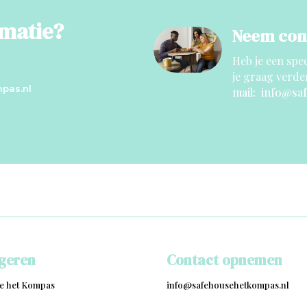
rmatie?
Neem cont
Heb je een spe
je graag verde
pas.nl
mail: info@sa
igeren
Contact opnemen
e het Kompas
info@safehousehetkompas.nl