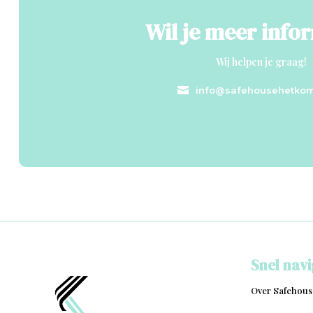
Wil je meer info
Wij helpen je graag!

info@safehousehetkom
Snel nav
Over Safehous