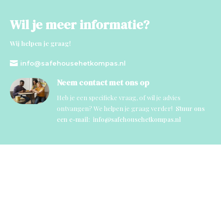
Wil je meer informatie?
Wij helpen je graag!

info@safehousehetkompas.nl
Neem contact met ons op
Heb je een specifieke vraag, of wil je advies
ontvangen? We helpen je graag verder!
Stuur ons
een e-mail: info@safehousehetkompas.nl